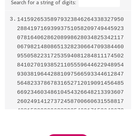
Search for a string of digits:
3.
14159265358979323846264338327950
28841971693993751058209749445923
07816406286208998628034825342117
06798214808651328230664709384460
95505822317253594081284811174502
84102701938521105559644622948954
93038196442881097566593344612847
56482337867831652712019091456485
66923460348610454326648213393607
26024914127372458700660631558817
48815209209628292540917153643678
92590360011330530548820466521384
14695194151160943305727036575959