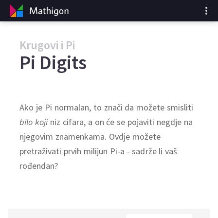
Krugovi i Pi
Pi Digits
Ako je Pi normalan, to znači da možete smisliti
bilo koji
niz cifara, a on će se pojaviti negdje na
njegovim znamenkama. Ovdje možete
pretraživati prvih milijun Pi-a - sadrže li vaš
rođendan?