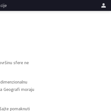
cije
ovršinu sfere ne
rodimenzionalnu
 da Geografi moraju
šajte pomaknuti