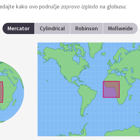
gledajte kako ovo područje
zapravo izgleda
na globusu:
Mercator
Cylindrical
Robinson
Mollweide