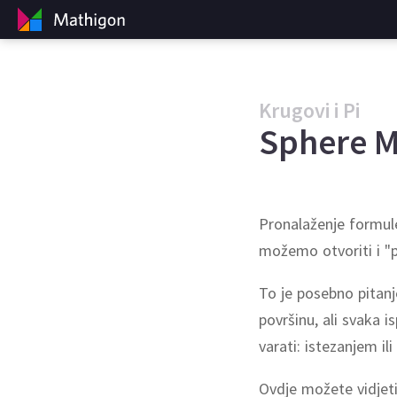
Krugovi i Pi
Sphere 
Pronalaženje formule
možemo otvoriti i "p
To je posebno pitanj
površinu, ali svaka 
varati: istezanjem il
Ovdje možete vidjeti