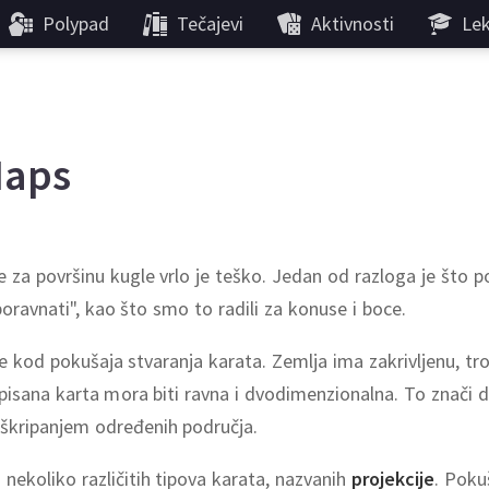
Polypad
Tečajevi
Aktivnosti
Lek
Maps
 za površinu kugle vrlo je teško. Jedan od razloga je što p
oravnati", kao što smo to radili za konuse i boce.
e kod pokušaja stvaranja karata. Zemlja ima zakrivljenu, t
ispisana karta mora biti ravna i dvodimenzionalna. To znači
i škripanjem određenih područja.
 nekoliko različitih tipova karata, nazvanih
projekcije
. Poku