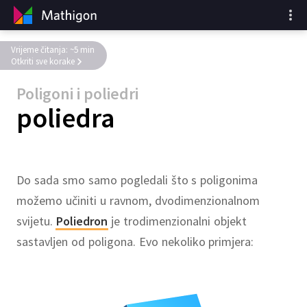
Vrijeme čitanja: ~5 min
Otkriti sve korake
Poligoni i poliedri
poliedra
Do sada smo samo pogledali što s poligonima
možemo učiniti u ravnom, dvodimenzionalnom
svijetu.
Poliedron
je trodimenzionalni objekt
sastavljen od poligona. Evo nekoliko primjera: