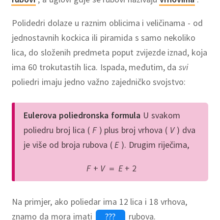
Polidedri dolaze u raznim oblicima i veličinama - od
jednostavnih kockica ili piramida s samo nekoliko
lica, do složenih predmeta poput zvijezde iznad, koja
ima 60 trokutastih lica. Ispada, međutim, da
svi
poliedri imaju jedno važno zajedničko svojstvo:
Eulerova poliedronska formula
U svakom
poliedru broj lica (
F
) plus broj vrhova (
V
) dva
je više od broja rubova (
E
). Drugim riječima,
F
+
V
=
E
+
2
Na primjer, ako poliedar ima 12 lica i 18 vrhova,
znamo da mora imati
rubova.