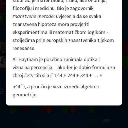
studirao je matematiku, fiziku, astronomiju,
Turing
Tao
filozofiju i medicinu. Bio je zagovornik
znanstvene metode
: uvjerenja da se svaka
on
Gardner
Serre
Uhlenbeck
Bourgain
Mirzakhani
znanstvena hipoteza mora provjeriti
eksperimentima ili matematičkom logikom -
Mandelbrot
stoljećima prije europskih znanstvenika tijekom
Blackwell
Penrose
renesanse.
Al-Haytham je posebno zanimala optika i
del
Robinson
Easley
Matiyasevich
Avila
vizualna percepcija. Također je dobio formulu za
zbroj četvrtih sila (`1^4 + 2^4 + 3^4 + … +
n^4`), a proučio je vezu između algebre i
ern
geometrije.
2000