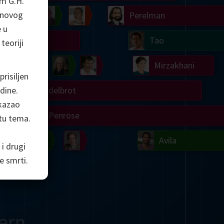
om G.H.
anovog
Chern
Wilkins
Langlands
Yau
Perelman
 u
Turing
Tao
teoriji
on
Gardner
Serre
Uhlenbeck
Bourgain
Mirzakhani
risiljen
odine.
Mandelbrot
kazao
Blackwell
Penrose
tu tema.
del
Robinson
Easley
Matiyasevich
Avila
i drugi
 smrti.
ern