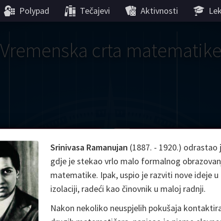
Polypad
Tečajevi
Aktivnosti
Lek
Vremenska crta matematik
Gauss
Lobachevsky
Lovelace
Hilbert
Ramanujan
We
Srinivasa Ramanujan
(1887. - 1920.) odrastao je
gdje je stekao vrlo malo formalnog obrazovanj
Boole
Einstein
von
matematike. Ipak, uspio je razviti nove ideje u
Hamilton
Cayley
Kol
izolaciji, radeći kao činovnik u maloj radnji.
Nakon nekoliko neuspjelih pokušaja kontaktir
ier
Carroll
Cartw