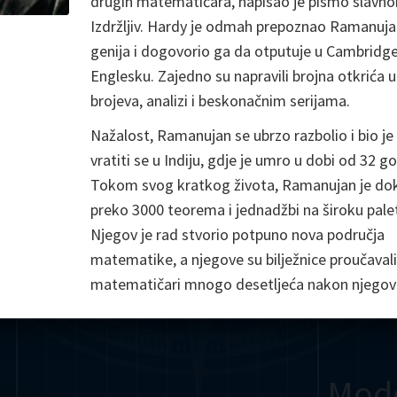
drugih matematičara, napisao je pismo slavn
Izdržljiv. Hardy je odmah prepoznao Ramanuj
Somerville
Abel
Dedekind
Kovalevskaya
Cox
genija i dogovorio ga da otputuje u Cambridge
Cauchy
Jacobi
Riemann
Russell
Escher
Englesku. Zajedno su napravili brojna otkrića u 
brojeva, analizi i beskonačnim serijama.
i
Germain
Bolyai
Nightingale
Lie
Peano
Hardy
Shann
Nažalost, Ramanujan se ubrzo razbolio i bio je p
vratiti se u Indiju, gdje je umro u dobi od 32 g
g
De Morgan
Cantor
Tokom svog kratkog života, Ramanujan je do
Möbius
Galois
Poincaré
preko 3000 teorema i jednadžbi na široku pale
Njegov je rad stvorio potpuno nova područja
Babbage
Sylvester
Noether
Gö
matematike, a njegove su bilježnice proučavali 
matematičari mnogo desetljeća nakon njegove
Mod