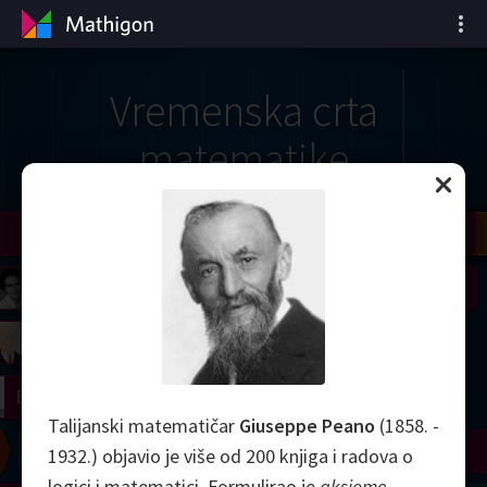
Vremenska crta
matematike
il
Nash
Grothendieck
Cohen
Conway
Thurston
Shamir
Wiles
Daubechies
Zhang
Viazovska
 Neumann
Johnson
mogorov
Lorenz
right
Erdős
Talijanski matematičar
Giuseppe Peano
(1858. -
Chern
Wilkins
Langlands
Yau
Perelman
1932.) objavio je više od 200 knjiga i radova o
logici i matematici. Formulirao je
aksiome