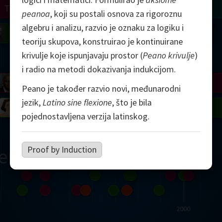
Turing
Tao
peanoa
, koji su postali osnova za rigoroznu
algebru i analizu, razvio je oznaku za logiku i
on
Gardner
Serre
Uhlenbeck
Bourgain
Mirzakhani
teoriju skupova, konstruirao je kontinuirane
krivulje koje ispunjavaju prostor (
Peano krivulje
)
Mandelbrot
i radio na metodi dokazivanja indukcijom.
Blackwell
Penrose
Peano je također razvio novi, međunarodni
jezik,
Latino sine flexione
, što je bila
del
Robinson
Easley
Matiyasevich
Avila
pojednostavljena verzija latinskog.
Proof by Induction
ern
2000