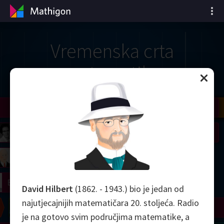
Vremenska crta
matematike
il
Nash
Grothendieck
Cohen
Conway
Thurston
Shamir
Wiles
Daubechies
Zhang
Viazovska
 Neumann
Johnson
mogorov
Lorenz
right
Erdős
David Hilbert
(1862. - 1943.) bio je jedan od
najutjecajnijih matematičara 20. stoljeća. Radio
Chern
Wilkins
Langlands
Yau
Perelman
je na gotovo svim područjima matematike, a