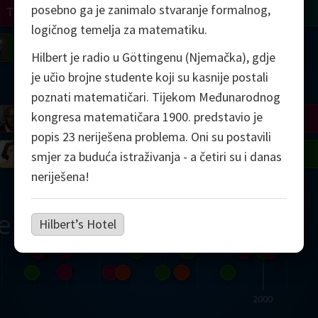
posebno ga je zanimalo stvaranje formalnog,
Turing
Tao
logičnog temelja za matematiku.
on
Gardner
Serre
Uhlenbeck
Bourgain
Mirzakhani
Hilbert je radio u Göttingenu (Njemačka), gdje
je učio brojne studente koji su kasnije postali
Mandelbrot
poznati matematičari. Tijekom Međunarodnog
kongresa matematičara 1900. predstavio je
Blackwell
Penrose
popis 23 neriješena problema. Oni su postavili
del
Robinson
Easley
Matiyasevich
Avila
smjer za buduća istraživanja - a četiri su i danas
neriješena!
ern
Hilbert’s Hotel
2000