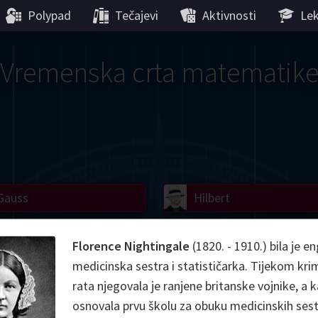
Polypad
Tečajevi
Aktivnosti
Lek
Vremenska crta matematik
Gauss
Lobachevsky
Lovelace
Hilbert
Ramanujan
We
Boole
Einstein
von
Florence Nightingale
(1820. - 1910.) bila je e
medicinska sestra i statističarka. Tijekom kr
Hamilton
Cayley
Kol
rata njegovala je ranjene britanske vojnike, a k
ier
Carroll
Cartw
osnovala prvu školu za obuku medicinskih ses