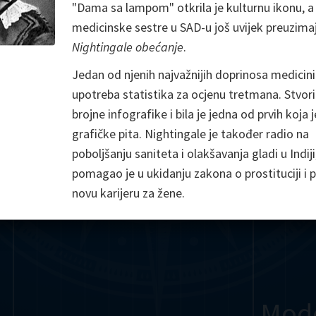
"Dama sa lampom" otkrila je kulturnu ikonu, a
Somerville
Abel
Dedekind
Kovalevskaya
Cox
medicinske sestre u SAD-u još uvijek preuzima
Nightingale obećanje
.
Cauchy
Jacobi
Riemann
Russell
Escher
Jedan od njenih najvažnijih doprinosa medicini 
i
Germain
Bolyai
Nightingale
Lie
Peano
Hardy
Shann
upotreba statistika za ocjenu tretmana. Stvoril
brojne infografike i bila je jedna od prvih koja j
g
De Morgan
Cantor
grafičke pita. Nightingale je također radio na
poboljšanju saniteta i olakšavanja gladi u Indiji
Möbius
Galois
Poincaré
pomagao je u ukidanju zakona o prostituciji i
novu karijeru za žene.
Babbage
Sylvester
Noether
Gö
Mod