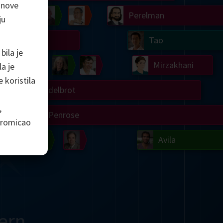
 nove
Chern
Wilkins
Langlands
Yau
Perelman
ju
Turing
Tao
bila je
on
Gardner
Serre
Uhlenbeck
Bourgain
Mirzakhani
a je
e koristila
Mandelbrot
,
Blackwell
Penrose
 promicao
del
Robinson
Easley
Matiyasevich
Avila
ern