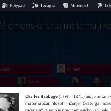
Polypad
Tečajevi
Aktivnosti
Lek
Vremenska crta matematik
Gauss
Lobachevsky
Lovelace
Hilbert
Ramanujan
We
Boole
Einstein
von
Hamilton
Cayley
Kol
Charles Babbage
(1791. - 1871.) bio je britans
matematičar, filozof i inženjer. Često ga nazi
ier
Carroll
Cartw
računala“, izumio je prvo mehaničko računalo (