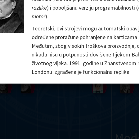
razlike
) i poboljšanu verziju programabilnosti (
Somerville
Abel
Dedekind
Kovalevskaya
Cox
motor
).
Cauchy
Jacobi
Riemann
Russell
Escher
Teoretski, ovi strojevi mogu automatski obavl
određene proračune pohranjene na karticama il
i
Germain
Bolyai
Nightingale
Lie
Peano
Hardy
Shann
Međutim, zbog visokih troškova proizvodnje, 
nikada nisu u potpunosti dovršene tijekom B
g
De Morgan
Cantor
životnog vijeka. 1991. godine u Znanstvenom 
Möbius
Galois
Poincaré
Londonu izgrađena je funkcionalna replika.
Babbage
Sylvester
Noether
Gö
Mod