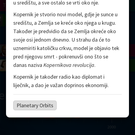
u središtu, a sve ostalo se vrti oko nje.
Turing
Tao
Kopernik je stvorio novi model, gdje je sunce u
on
Gardner
Serre
Uhlenbeck
Bourgain
Mirzakhani
središtu, a Zemlja se kreće oko njega u krugu.
Također je predvidio da se Zemlja okreće oko
Mandelbrot
svoje osi jednom dnevno. U strahu da će to
uznemiriti katoličku crkvu, model je objavio tek
Blackwell
Penrose
pred njegovu smrt - pokrenuvši ono što se
danas naziva
Kopernikova revolucija
.
del
Robinson
Easley
Matiyasevich
Avila
Kopernik je također radio kao diplomat i
liječnik, a dao je važan doprinos ekonomiji.
ern
Planetary Orbits
2000