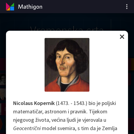
Vremenska crta
matematike
il
Nash
Grothendieck
Cohen
Conway
Thurston
Shamir
Wiles
Daubechies
Zhang
Viazovska
 Neumann
Johnson
mogorov
Lorenz
Nicolaus Kopernik
(1473. - 1543.) bio je poljski
right
Erdős
matematičar, astronom i pravnik. Tijekom
njegovog života, većina ljudi je vjerovala u
Chern
Wilkins
Langlands
Yau
Perelman
Geocentrični
model svemira, s tim da je Zemlja