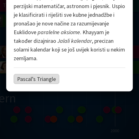
Turing
Tao
perzijski matematičar, astronom i pjesnik. Uspio
je klasificirati i riješiti sve kubne jednadžbe i
on
Gardner
Serre
Uhlenbeck
Bourgain
Mirzakhani
pronašao je nove načine za razumijevanje
Euklidove
paralelne aksiome
. Khayyam je
Mandelbrot
također dizajnirao
Jalali kalendar
, precizan
solarni kalendar koji se još uvijek koristi u nekim
Blackwell
Penrose
zemljama.
del
Robinson
Easley
Matiyasevich
Avila
Pascal’s Triangle
ern
2000